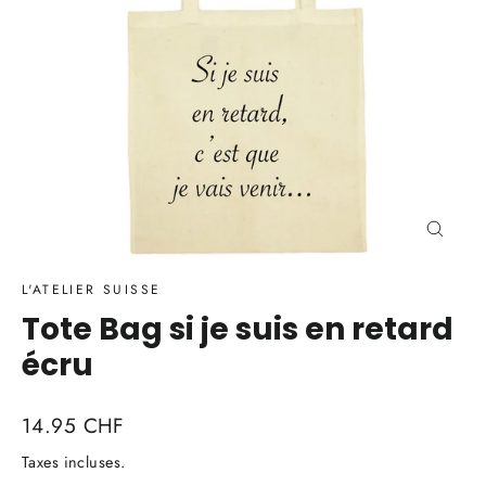
Ferme
(Esc)
L'ATELIER SUISSE
Tote Bag si je suis en retard
écru
Prix
14.95 CHF
régulier
Taxes incluses.