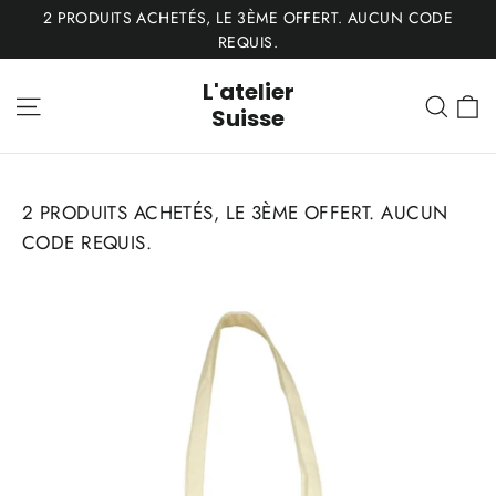
Passer
2 PRODUITS ACHETÉS, LE 3ÈME OFFERT. AUCUN CODE
au
REQUIS.
contenu
L'atelier
P
Navigation
Rech
Suisse
2 PRODUITS ACHETÉS, LE 3ÈME OFFERT. AUCUN
CODE REQUIS.