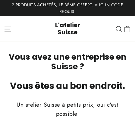
Passer
2 PRODUITS ACHETÉS, LE 3ÈME OFFERT. AUCUN CODE
au
REQUIS.
contenu
L'atelier
P
Navigation
Rech
Suisse
Vous avez une entreprise en
Suisse ?
Vous êtes au bon endroit.
Un atelier Suisse à petits prix, oui c'est
possible.