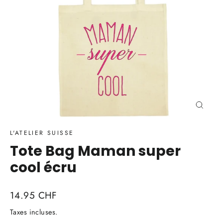
Ferme
(Esc)
L'ATELIER SUISSE
Tote Bag Maman super
cool écru
Prix
14.95 CHF
régulier
Taxes incluses.