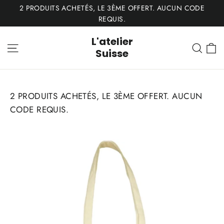
Passer
2 PRODUITS ACHETÉS, LE 3ÈME OFFERT. AUCUN CODE
au
REQUIS.
contenu
L'atelier
P
Navigation
Rech
Suisse
2 PRODUITS ACHETÉS, LE 3ÈME OFFERT. AUCUN
CODE REQUIS.