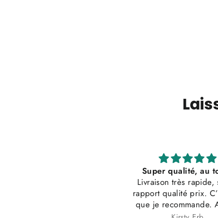
Lais
s
Super qualité, au top b
P
Livraison très rapide, super
Convient e
rapport qualité prix. C’est sûr
at
que je recommande. Au top
merci.
Kirsty Erb
A