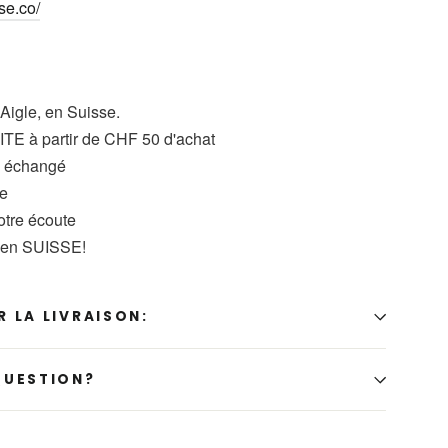
se.co/
 Aigle, en Suisse.
TE à partir de CHF 50 d'achat
u échangé
se
votre écoute
t en SUISSE!
 LA LIVRAISON:
QUESTION?