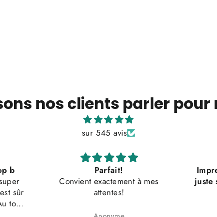
sons nos clients parler pour
sur 545 avis
arfait!
Impression tip-top, j’aurais
xactement à mes
juste souhaité plus de choix
tentes!
dans la couleur, mais c’était
Impression t-shirt
très bien
nonyme
Anonyme