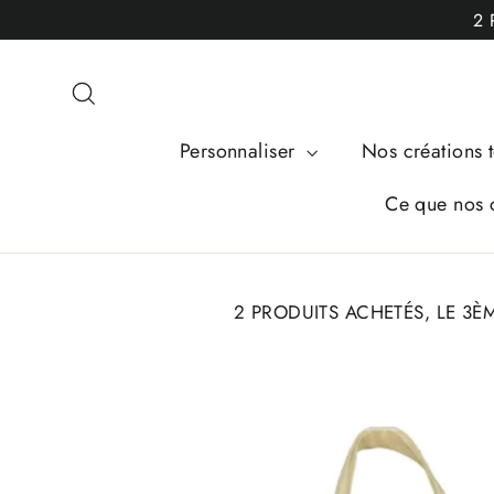
Passer
2 
au
contenu
Rechercher
Personnaliser
Nos créations t
Ce que nos c
2 PRODUITS ACHETÉS, LE 3È