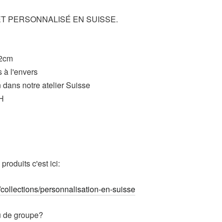
ET PERSONNALISÉ EN SUISSE.
42cm
 à l'envers
 dans notre atelier Suisse
8H
roduits c'est ici:
h/collections/personnalisation-en-suisse
u de groupe?