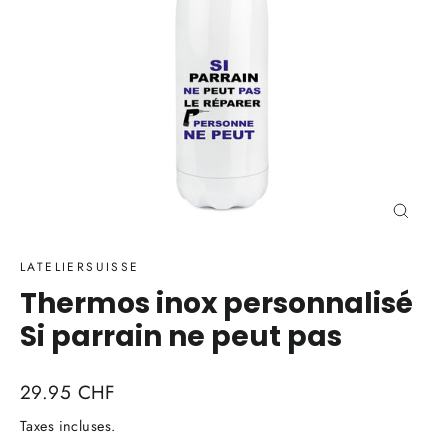
Ferme
(Esc)
LATELIERSUISSE
Thermos inox personnalisé
Si parrain ne peut pas
Prix
29.95 CHF
régulier
Taxes incluses.