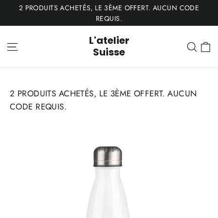
Passer
2 PRODUITS ACHETÉS, LE 3ÈME OFFERT. AUCUN CODE
au
REQUIS.
contenu
L'atelier
P
Navigation
Rech
Suisse
2 PRODUITS ACHETÉS, LE 3ÈME OFFERT. AUCUN
CODE REQUIS.