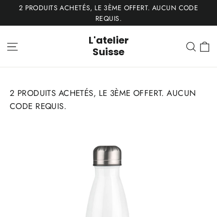
Passer
2 PRODUITS ACHETÉS, LE 3ÈME OFFERT. AUCUN CODE
au
REQUIS.
contenu
L'atelier
P
Navigation
Rech
Suisse
2 PRODUITS ACHETÉS, LE 3ÈME OFFERT. AUCUN
CODE REQUIS.