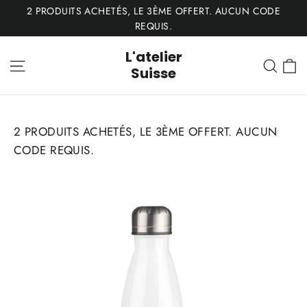
Passer
2 PRODUITS ACHETÉS, LE 3ÈME OFFERT. AUCUN CODE
au
REQUIS.
contenu
L'atelier
P
Navigation
Rech
Suisse
2 PRODUITS ACHETÉS, LE 3ÈME OFFERT. AUCUN
CODE REQUIS.