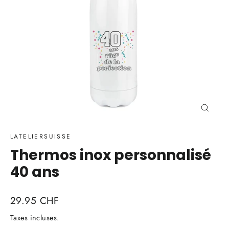
Ferme
(Esc)
LATELIERSUISSE
Thermos inox personnalisé
40 ans
Prix
29.95 CHF
régulier
Taxes incluses.