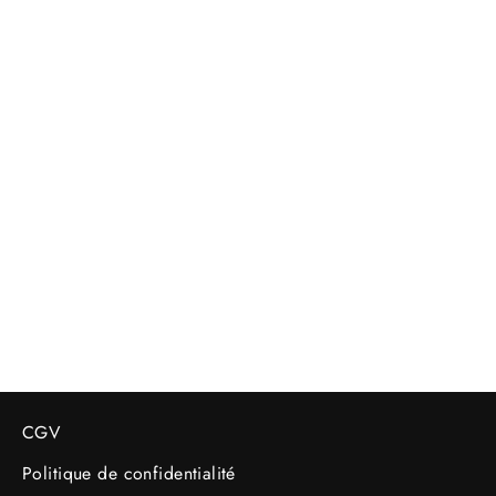
Thermos inox personnalisé 40 ans
LATELIERSUISSE
29.95 CHF
CGV
Politique de confidentialité