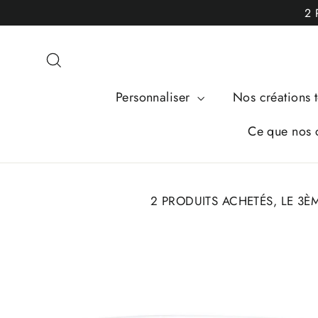
Passer
2 
au
contenu
Rechercher
Personnaliser
Nos créations t
Ce que nos c
2 PRODUITS ACHETÉS, LE 3È