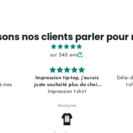
sons nos clients parler pour
sur 545 avis
Impression tip-top, j’aurais
Délai d
à mes
juste souhaité plus de choix
t-s
dans la couleur, mais c’était
Impression t-shirt
très bien
Anonyme