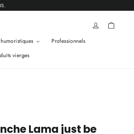
IS.
Panier
Se connecter
humoristiques
Professionnels
duits vierges
anche Lama just be