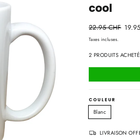
cool
Prix
Prix
22.95 CHF
19.9
régulier
réduit
Taxes incluses.
2 PRODUITS ACHETÉ
COULEUR
Blanc
LIVRAISON OFFE