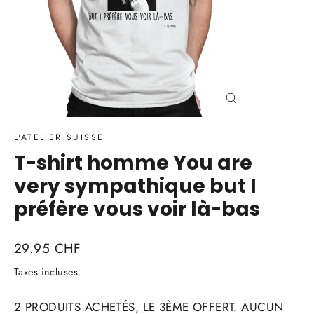
Fermer
(Esc)
L'ATELIER SUISSE
T-shirt homme You are
very sympathique but I
préfère vous voir là-bas
Prix
29.95 CHF
régulier
Taxes incluses.
2 PRODUITS ACHETÉS, LE 3ÈME OFFERT. AUCUN