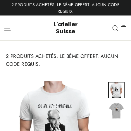
Passer
2 PRODUITS ACHETÉS, LE 3ÈME OFFERT. AUCUN CODE
au
REQUIS.
contenu
L'atelier
P
Navigation
Rech
Suisse
2 PRODUITS ACHETÉS, LE 3ÈME OFFERT. AUCUN
CODE REQUIS.