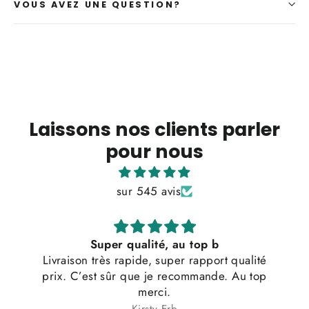
VOUS AVEZ UNE QUESTION?
Laissons nos clients parler
pour nous
sur 545 avis
lité, au top b
Parfait
e, super rapport qualité
Convient exactement 
e je recommande. Au top
erci.
rsty Erb
Anonym