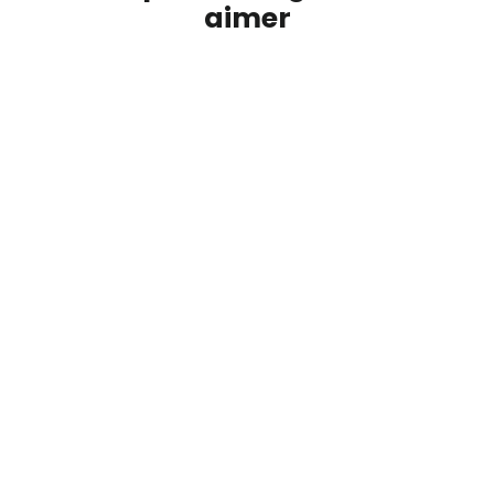
aimer
T-shirt Homme Papounet
L'ATELIER SUISSE
29.95 CHF