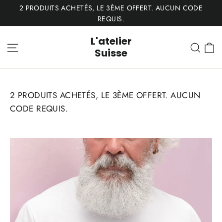
Passer
2 PRODUITS ACHETÉS, LE 3ÈME OFFERT. AUCUN CODE
au
REQUIS.
contenu
L'atelier
P
Navigation
Rech
Suisse
2 PRODUITS ACHETÉS, LE 3ÈME OFFERT. AUCUN
CODE REQUIS.