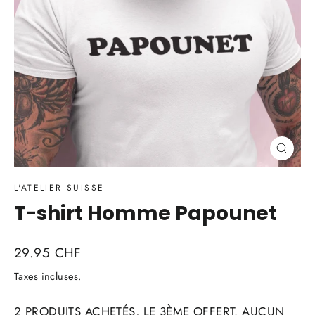
Ferme
(Esc)
L'ATELIER SUISSE
T-shirt Homme Papounet
Prix
29.95 CHF
régulier
Taxes incluses.
2 PRODUITS ACHETÉS, LE 3ÈME OFFERT. AUCUN