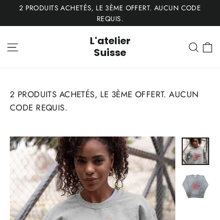
Passer
2 PRODUITS ACHETÉS, LE 3ÈME OFFERT. AUCUN CODE
au
REQUIS.
contenu
L'atelier
P
Navigation
Rech
Suisse
2 PRODUITS ACHETÉS, LE 3ÈME OFFERT. AUCUN
CODE REQUIS.