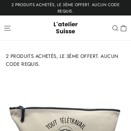
Passer
2 PRODUITS ACHETÉS, LE 3ÈME OFFERT. AUCUN CODE
au
REQUIS.
contenu
L'atelier
P
Navigation
Rech
Suisse
2 PRODUITS ACHETÉS, LE 3ÈME OFFERT. AUCUN
CODE REQUIS.