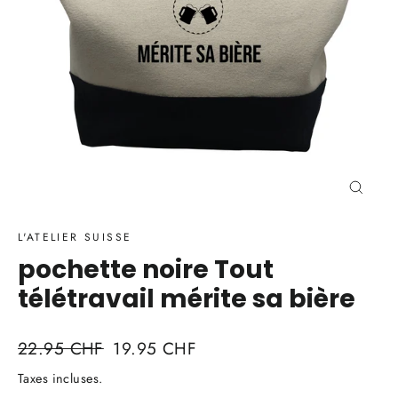
Ferme
(Esc)
L'ATELIER SUISSE
pochette noire Tout
télétravail mérite sa bière
Prix
Prix
22.95 CHF
19.95 CHF
régulier
réduit
Taxes incluses.