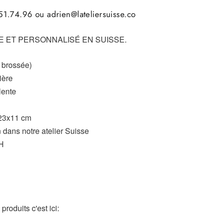
1.74.96 ou adrien@lateliersuisse.co
 ET PERSONNALISÉ EN SUISSE.
e brossée)
ière
lente
23x11 cm
 dans notre atelier Suisse
8H
roduits c'est ici: