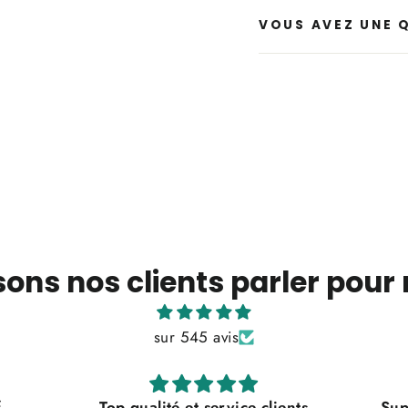
VOUS AVEZ UNE 
sons nos clients parler pour
sur 545 avis
clients
Super qualité, au top b