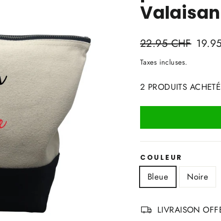
Valaisa
Prix
Prix
22.95 CHF
19.9
régulier
réduit
Taxes incluses.
2 PRODUITS ACHETÉ
COULEUR
Bleue
Noire
LIVRAISON OFFE