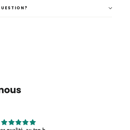
QUESTION?
 nous
Parfait!
Impression tip-top, j’aura