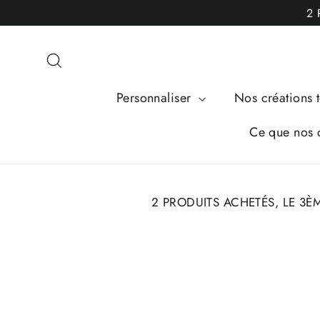
Passer
2 
au
contenu
Rechercher
Personnaliser
Nos créations t
Ce que nos c
2 PRODUITS ACHETÉS, LE 3È