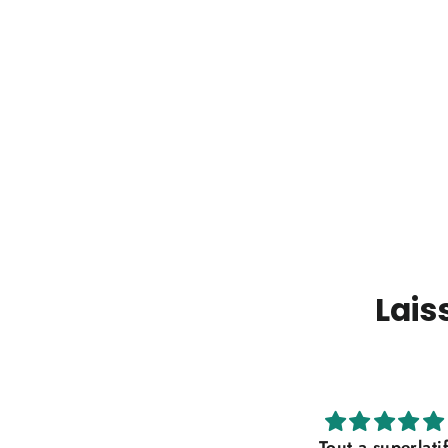
Lais
Tout a superlatif
Top qualité et service 