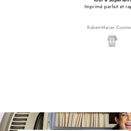
Imprimé parfait et rapide
très satisfait
Top qualité et service 
très satisfait 👌🏼
Robert-Marian Constantin
Eliot Eggimann