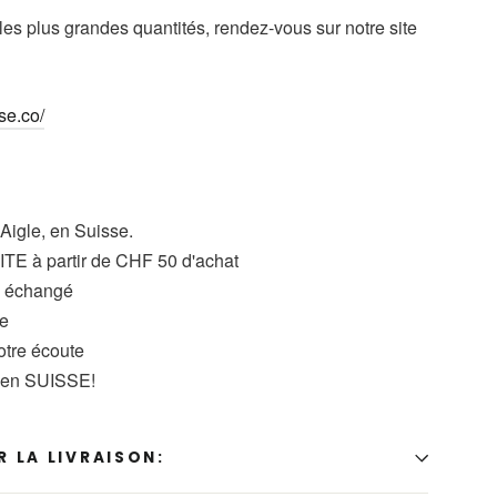
 les plus grandes quantités, rendez-vous sur notre site
se.co/
 Aigle, en Suisse.
TE à partir de CHF 50 d'achat
u échangé
se
votre écoute
t en SUISSE!
 LA LIVRAISON: