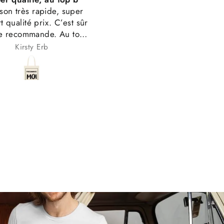
ient exactement à mes
juste souhaité plus de cho
attentes!
dans la couleur, mais c’éta
Impression t-shirt
très bien
Anonyme
Anonyme