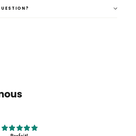
QUESTION?
 nous
ssion tip-top, j’aurais
Délai de livraison très rapid