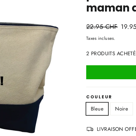
maman q
Prix
Prix
22.95 CHF
19.9
régulier
réduit
Taxes incluses.
2 PRODUITS ACHETÉ
COULEUR
Bleue
Noire
LIVRAISON OFFE