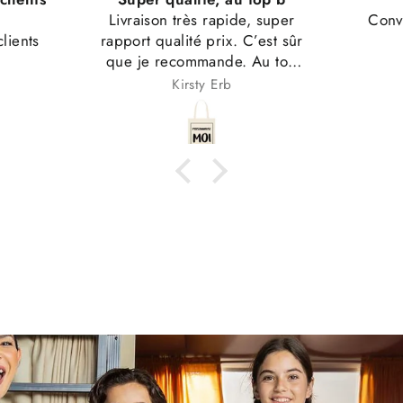
 super
Convient exactement à mes
juste
est sûr
attentes!
dans l
Au top
Anonyme