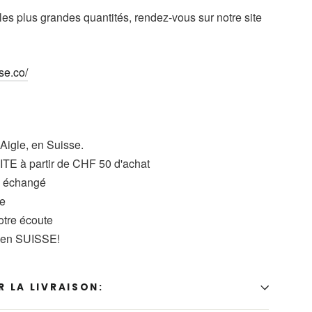
 les plus grandes quantités, rendez-vous sur notre site
se.co/
 Aigle, en Suisse.
TE à partir de CHF 50 d'achat
u échangé
se
votre écoute
t en SUISSE!
 LA LIVRAISON: