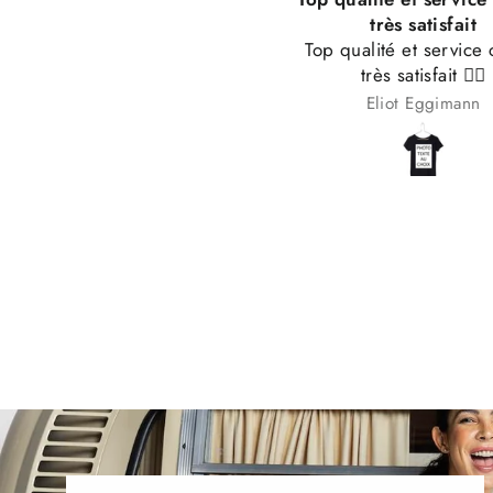
très satisfait
Livraison très rapide,
op qualité et service clients
rapport qualité prix. C’
très satisfait 👌🏼
que je recommande. 
merci.
Eliot Eggimann
Kirsty Erb