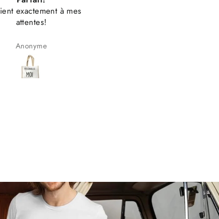
 souhaité plus de choix
t-shirt de bonne qualité
a couleur, mais c’était
Impression t-shirt
très bien
Anonyme
Herve Diserens