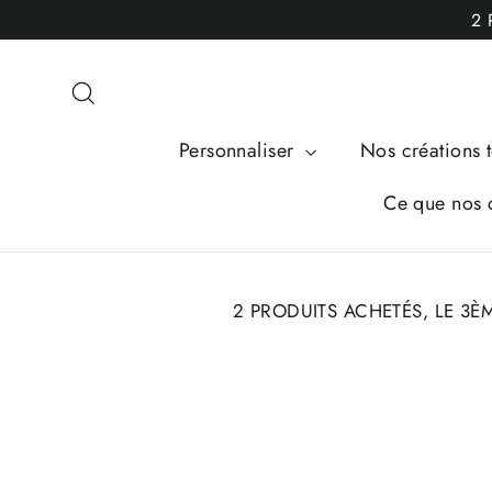
Passer
2 
au
contenu
Rechercher
Personnaliser
Nos créations t
Ce que nos c
2 PRODUITS ACHETÉS, LE 3È