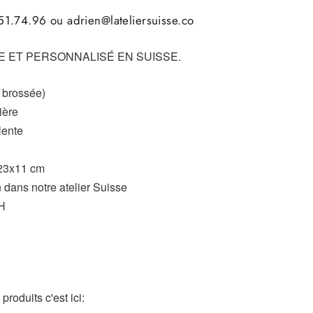
1.74.96 ou adrien@lateliersuisse.co
 ET PERSONNALISÉ EN SUISSE.
e brossée)
ière
lente
23x11 cm
 dans notre atelier Suisse
8H
roduits c'est ici: