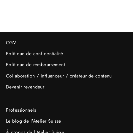
Prix
Prix
22.95 CHF
19.95 CHF
régulier
réduit
CGV
Politique de confidentialité
Politique de remboursement
Collaboration / influenceur / créateur de contenu
Devenir revendeur
Professionnels
Le blog de l'Atelier Suisse
À propos de l'Atelier Suisse