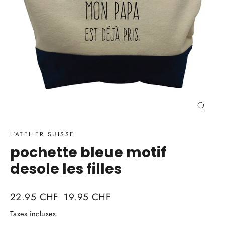
Ferme
(Esc)
L'ATELIER SUISSE
pochette bleue motif
desole les filles
Prix
Prix
22.95 CHF
19.95 CHF
régulier
réduit
Taxes incluses.