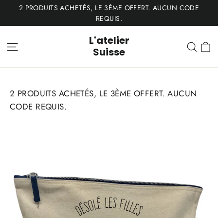
Passer
2 PRODUITS ACHETÉS, LE 3ÈME OFFERT. AUCUN CODE
au
REQUIS.
contenu
L'atelier
P
Navigation
Rech
Suisse
2 PRODUITS ACHETÉS, LE 3ÈME OFFERT. AUCUN
CODE REQUIS.