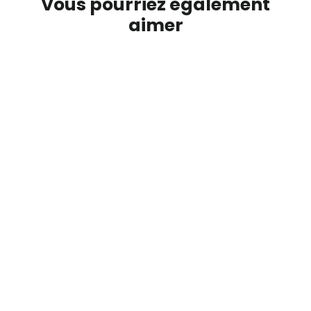
Vous pourriez également
aimer
RABAIS DE 3 CHF
pochette bleue motif desole les
filles
L'ATELIER SUISSE