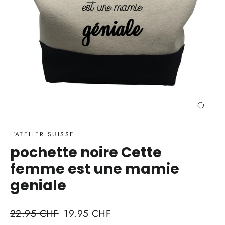
Ferme
(Esc)
L'ATELIER SUISSE
pochette noire Cette
femme est une mamie
geniale
Prix
Prix
22.95 CHF
19.95 CHF