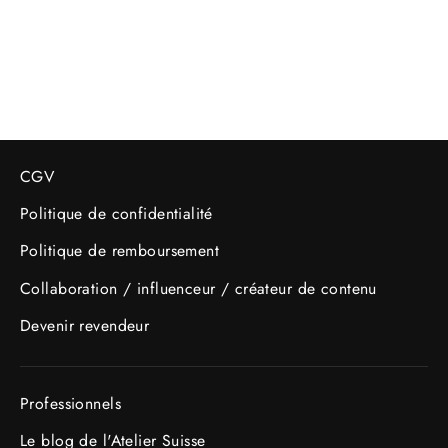
L'ATELIER SUISSE
Prix
Prix
22.95 CHF
19.95 CHF
régulier
réduit
CGV
Politique de confidentialité
Politique de remboursement
Collaboration / influenceur / créateur de contenu
Devenir revendeur
Professionnels
Le blog de l'Atelier Suisse