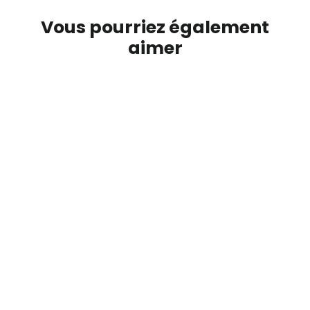
Vous pourriez également
aimer
RABAIS DE 3 CHF
pochette noire Cette femme est une
mamie geniale