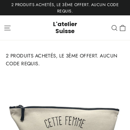
Passer
2 PRODUITS ACHETÉS, LE 3ÈME OFFERT. AUCUN CODE
au
REQUIS.
contenu
L'atelier
P
Navigation
Rech
Suisse
2 PRODUITS ACHETÉS, LE 3ÈME OFFERT. AUCUN
CODE REQUIS.