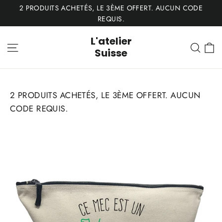
Passer
2 PRODUITS ACHETÉS, LE 3ÈME OFFERT. AUCUN CODE
au
REQUIS.
contenu
L'atelier
P
Navigation
Rech
Suisse
2 PRODUITS ACHETÉS, LE 3ÈME OFFERT. AUCUN
CODE REQUIS.