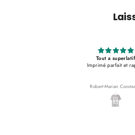
Lais
Tout a superlatif
Top qualité et service 
Imprimé parfait et rapide
très satisfait
Top qualité et service 
très satisfait 👌🏼
Robert-Marian Constantin
Eliot Eggimann