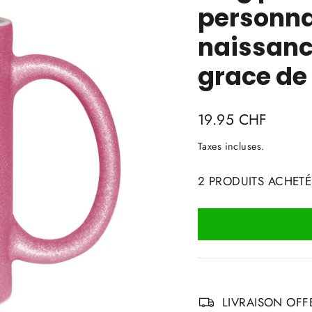
personna
naissanc
grace de
Prix
19.95 CHF
régulier
Taxes incluses.
2 PRODUITS ACHETÉ
LIVRAISON OFFE