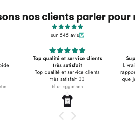
sons nos clients parler pour
sur 545 avis
clients
Super qualité, au top b
Livraison très rapide, super
Conv
clients
rapport qualité prix. C’est sûr
que je recommande. Au top
merci.
Kirsty Erb