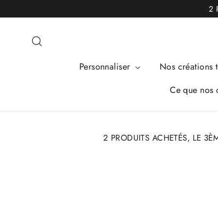
Passer
2 
au
contenu
Rechercher
Personnaliser
Nos créations t
Ce que nos c
2 PRODUITS ACHETÉS, LE 3È