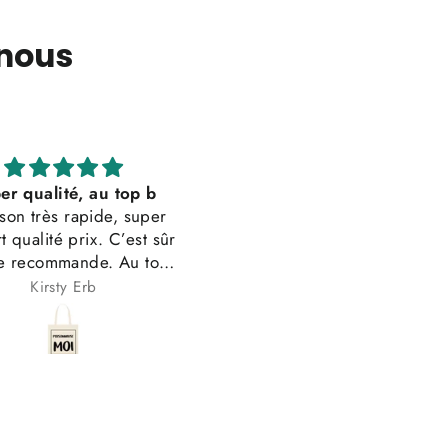
 nous
Parfait!
Impression tip-top, j’aura
ient exactement à mes
juste souhaité plus de cho
attentes!
dans la couleur, mais c’éta
Impression t-shirt
très bien
Anonyme
Anonyme