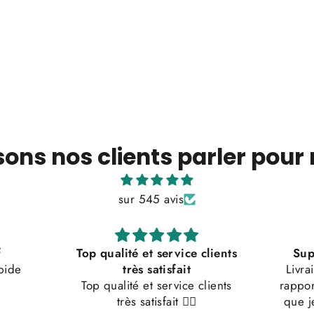
sons nos clients parler pour
sur 545 avis
clients
Super qualité, au top b
Livraison très rapide, super
Conv
clients
rapport qualité prix. C’est sûr
que je recommande. Au top