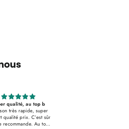
 nous
Parfait!
Impression tip-top, j’aura
ient exactement à mes
juste souhaité plus de cho
attentes!
dans la couleur, mais c’éta
Impression t-shirt
très bien