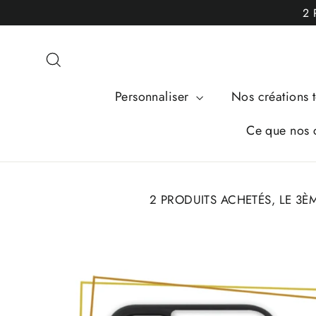
Passer
2 
au
contenu
Rechercher
Personnaliser
Nos créations t
Ce que nos c
2 PRODUITS ACHETÉS, LE 3È