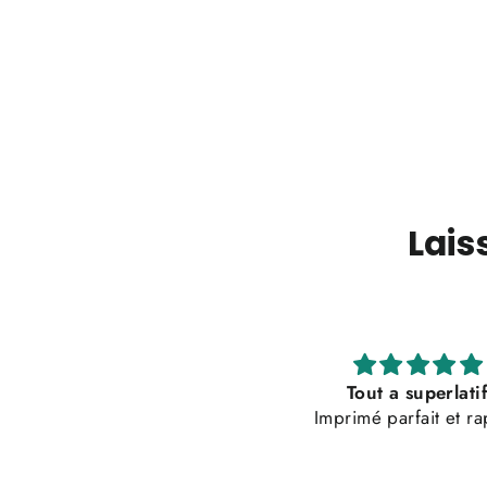
Lais
Tout a superlatif
Top qualité et service 
Imprimé parfait et rapide
très satisfait
Top qualité et service 
très satisfait 👌🏼