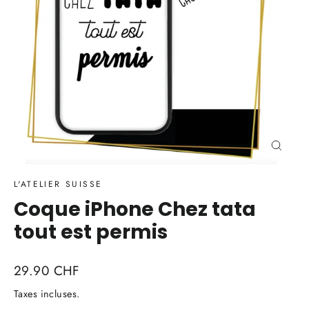
Ferme
(Esc)
L'ATELIER SUISSE
Coque iPhone Chez tata
tout est permis
Prix
29.90 CHF
régulier
Taxes incluses.