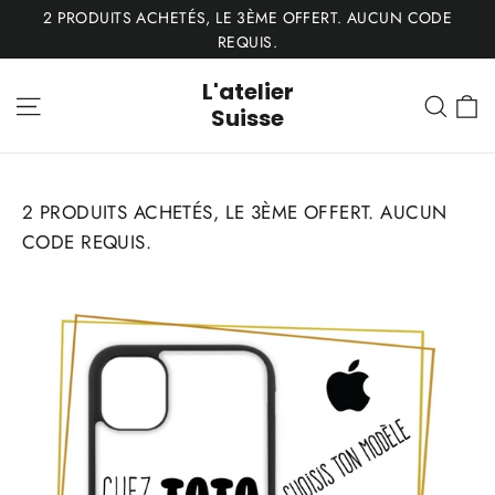
Passer
2 PRODUITS ACHETÉS, LE 3ÈME OFFERT. AUCUN CODE
au
REQUIS.
contenu
L'atelier
P
Navigation
Rech
Suisse
2 PRODUITS ACHETÉS, LE 3ÈME OFFERT. AUCUN
CODE REQUIS.