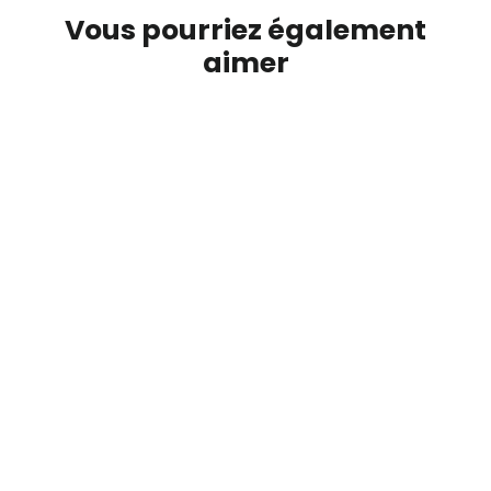
Vous pourriez également
aimer
Coque iPhone Chez tata tout est
permis
L'ATELIER SUISSE