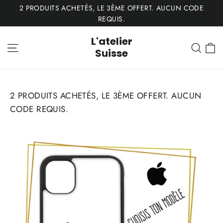
Passer
2 PRODUITS ACHETÉS, LE 3ÈME OFFERT. AUCUN CODE
au
REQUIS.
contenu
L'atelier
P
Navigation
Rech
Suisse
2 PRODUITS ACHETÉS, LE 3ÈME OFFERT. AUCUN
CODE REQUIS.