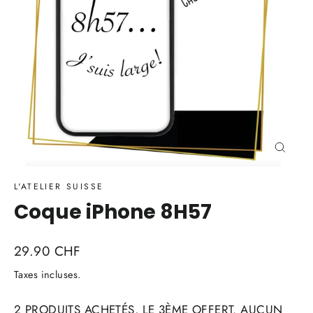
Ferme
(Esc)
L'ATELIER SUISSE
Coque iPhone 8H57
Prix
29.90 CHF
régulier
Taxes incluses.
2 PRODUITS ACHETÉS, LE 3ÈME OFFERT. AUCUN