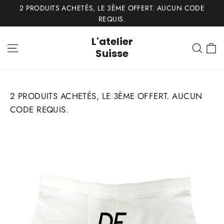
Passer
2 PRODUITS ACHETÉS, LE 3ÈME OFFERT. AUCUN CODE
au
REQUIS.
contenu
L'atelier
P
Navigation
Rech
Suisse
2 PRODUITS ACHETÉS, LE 3ÈME OFFERT. AUCUN
CODE REQUIS.