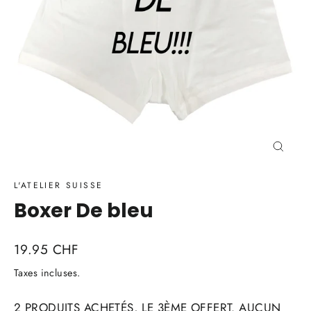
Ferme
(Esc)
L'ATELIER SUISSE
Boxer De bleu
Prix
19.95 CHF
régulier
Taxes incluses.
2 PRODUITS ACHETÉS, LE 3ÈME OFFERT. AUCUN