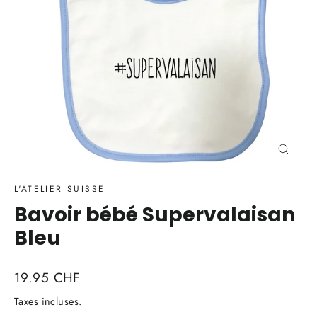
Ferme
(Esc)
L'ATELIER SUISSE
Bavoir bébé Supervalaisan
Bleu
Prix
19.95 CHF
régulier
Taxes incluses.