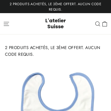
Passer
2 PRODUITS ACHETÉS, LE 3ÈME OFFERT. AUCUN CODE
au
REQUIS.
contenu
L'atelier
P
Navigation
Rech
Suisse
2 PRODUITS ACHETÉS, LE 3ÈME OFFERT. AUCUN
CODE REQUIS.