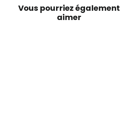
Vous pourriez également
aimer
T Shirt enfant personnalisé
L'ATELIER SUISSE
24.95 CHF