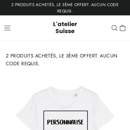
Passer
2 PRODUITS ACHETÉS, LE 3ÈME OFFERT. AUCUN CODE
au
REQUIS.
contenu
L'atelier
P
Navigation
Rech
Suisse
2 PRODUITS ACHETÉS, LE 3ÈME OFFERT. AUCUN
CODE REQUIS.