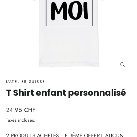
Ferme
(Esc)
L'ATELIER SUISSE
T Shirt enfant personnalisé
Prix
24.95 CHF
régulier
Taxes incluses.
2 PRODUITS ACHETÉS, LE 3ÈME OFFERT. AUCUN