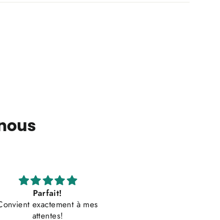
 nous
Parfait!
Impression tip-top, j’aura
ient exactement à mes
juste souhaité plus de cho
attentes!
dans la couleur, mais c’éta
Impression t-shirt