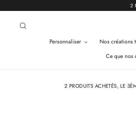
Passer
2 
au
contenu
Rechercher
Personnaliser
Nos créations t
Ce que nos c
2 PRODUITS ACHETÉS, LE 3È