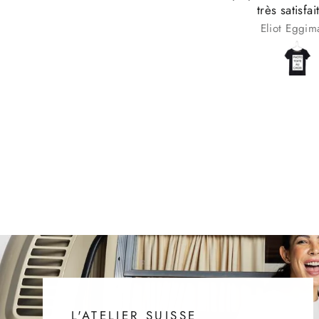
très satisfait 👌🏼
Robert-Marian Constantin
Eliot Eggimann
L'ATELIER SUISSE