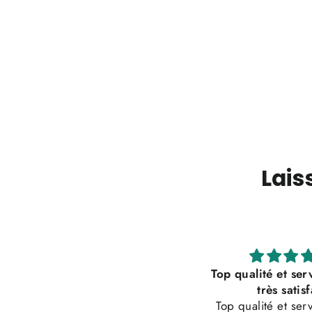
Lais
Tout a superlatif
Top qualité et service 
Imprimé parfait et rapide
très satisfait
Top qualité et service 