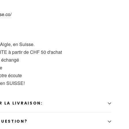
se.co/
 Aigle, en Suisse.
TE à partir de CHF 50 d'achat
u échangé
se
votre écoute
t en SUISSE!
 LA LIVRAISON:
QUESTION?