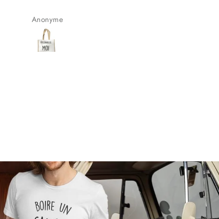
très bien
Anonyme
Anonyme