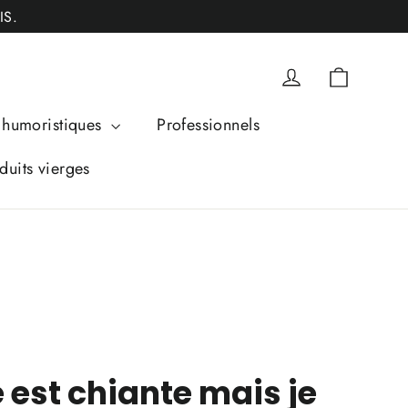
IS.
Panier
Se connecter
humoristiques
Professionnels
duits vierges
e est chiante mais je