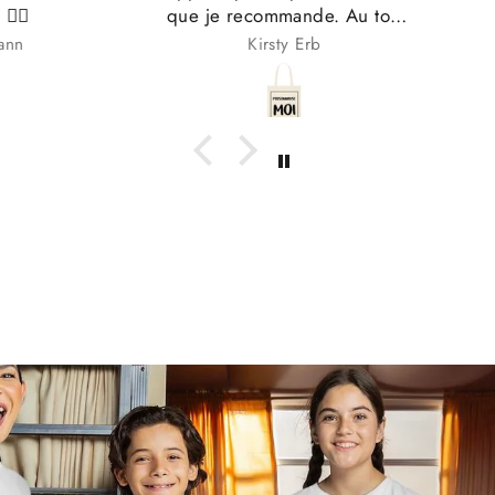
que je recommande. Au top
merci.
Kirsty Erb