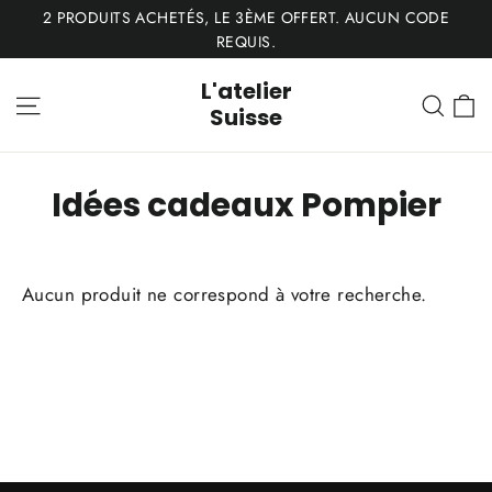
Passer
2 PRODUITS ACHETÉS, LE 3ÈME OFFERT. AUCUN CODE
au
REQUIS.
contenu
L'atelier
P
Navigation
Rech
Suisse
Idées cadeaux Pompier
Aucun produit ne correspond à votre recherche.